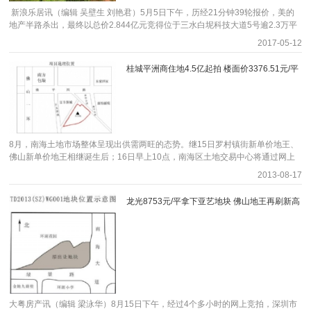
爆，当天现场吸引了近万人，络绎不绝。 开放当天，爱乐小镇的太空悬浮人巴
新浪乐居讯（编辑 吴壁生 刘艳君）5月5日下午，历经21分钟39轮报价，美的
士在大旺城区来回巡游，大旺首现“飞天宇航员”，更是有多名宇航员穿梭于城区
地产半路杀出，最终以总价2.844亿元竞得位于三水白坭科技大道5号逾2.3万平
快闪表演，如此震撼的场面在市区强势吸睛，引起全城市民围观欢呼，现场也是
地，折合楼面价约5280元/平，溢价率198%！据悉，这是美的首次进驻三水，
2017-05-12
很多市民乘坐太空巴士前往爱乐小镇体验太空音乐之旅。 来到爱乐小镇之后，
也是今年在佛山第三次拿地，之前两次分别是在顺德和高明，至此，佛山五区美
开始正式穿越“太空”，售楼部现场惊现超大“月球”，吸引了众多来宾拍照；来宾
的现仅剩禅城尚未踏足。 美的佛山在售项目一览 此前推出的3、4号地块均
桂城平洲商住地4.5亿起拍 楼面价3376.51元/平
漫步在“月球”表面，就能谱奏出一曲美妙的音乐；现场还为宾客们准备了太空乐
由中昂地产一并斩获，屡屡刷新区域楼面单价，今早竞拍的3号地更是将楼面价
队表演、太空植物等精彩绝伦的活动，更有多场整 点抽奖环节，将现场氛围推
提升至5892元/平，美的半路杀出，颇出乎意料之外。【拓展阅读：.>>>5464
向了高潮。 本次保利爱乐小镇营销中心的开放，除了给现场来宾带来一场视听
元/㎡!中昂地产9.5亿竞三水白坭7.5万㎡商住地首入佛山>>>中昂5892元/平二度
味盛宴外，更是全面让大家对保利爱乐小镇的项目规划和产品有了更深入的了
落子三水白坭 勇夺3.27万平商住地】 经纬麦少莊：五区整体库存量紧缺 拍地高
解。 大旺新区强势崛起，下一片投资热土 由我司与保利地产合作开发的保利爱
价效应传导至三四线镇街 “佛山五区整体库存量紧缺，三水各个板块货量也
乐小镇坐落于肇庆大旺高新区，肇庆作为粤港澳大湾区的重要一员，是整个湾区
少，所以现在每块地有潜 力拍出高价。”佛山经纬研究中心经理麦少莊分析道，
的西南枢纽门户城市以及珠江西岸重要的经济增长极，而大旺国家高新区位于肇
8月，南海土地市场整体呈现出供需两旺的态势。继15日罗村镇街新单价地王、
白坭这三块地，处于三水、南海、高明的集合区位，具有它的特殊性。“这次拍
庆桥头堡，无疑就是肇庆融入大湾区的最适合突破口，前景巨大。大旺高新区规
佛山新单价地王相继诞生后；16日早上10点，南海区土地交易中心将通过网上
出的楼面价也基本赶超了区域在售项目价格，房价水平短期内会让本地人较难接
划产值达5000亿，规划引进600家企业，目前已投产的包括世界500强企业在内
挂牌方式，出让桂城街道C11街区地段一宗商住用地。该地块编号为佛南网
受，但随着中昂、美的等品牌房企的入驻，引发市场关注，会刺激引发本土的需
2013-08-17
的300家以上，成为“肇庆硅谷”，保利凭借着造城经验和独特的眼光，选择了这
(挂)2013-031，占地38078.2平米，容积率≥1.5且≤3.5，起拍价4.5亿元，起拍
求，更新他们的居住模式。”她认为。 此外，她表示，目前佛山的拍地热潮
里，打造了这个项目，未来这个区域将有更多的利好落地。总投资约100亿元的
楼面价为3376.51元/平米。 早上9:45，距离开拍还有15分钟，网挂系统上显
已经从广佛沿线、区镇核 心，逐渐传导到三四线的镇街，外围高价溢出效应越
龙光8753元/平拿下亚艺地块 佛山地王再刷新高
肇庆•保利军民融合小镇项目目前已在筹备建设中，周期计划为2017-2022年，
示，最高起始报价已经达到52650万元。“这将又是一场龙争虎斗”，一位业内人
来越明显。这其中既有政府推地所起到的引导作用，也体现出了佛山发展面临
预计项目投产后，游客人数约300万人次/年，以及政府重点打造的将军山体育公
士表示。开拍10分钟后，报价62次，楼面价追高至6010.19元/平米。截至
的“尴尬”，区域发展不平衡。面对这个局面，她预测，未来政府会加强结构调整
园预计2019年上半年投入使用等，近千亿投资规划的规模使得大旺新区势必成
11:06，报价为9亿。11:15，经历1小时15分的竞拍，该地块最终由佛山中海千
以均衡各个区域的发展，且会倾向经济产业发展好、具有交通优势、自然资源丰
为下一片投资热土。 立体化的交通，悦享广佛肇半小时生活 广佛肇轻轨大旺站
灯湖房地产开发有限公司以9.045亿元收入囊中。 地块现状：周边配套完善 西侧
富等类型的中西镇街优先推地，借此提高区域的城市发展水平。 佛山中原
就在项目门口，2站到佛山，5站到广州，40分钟直抵广州城心。321国道、肇花
河涌上方有10千伏高压线 本次出让的地块位于桂城街道平洲板块。从地图上
黄志兴：片区价值得到市场认可 品牌房企入驻释放居住需求 佛山中原地产
高速、珠三角外环高速、二广高速、广佛肇高速（在建，2019年通车）等多条
看，宗地位于富丰新城和康怡花园南侧，周边有新桂城公园、南海第二人民医
市场研究副经理黄志兴认为，白坭三地块拍出高价，说明片区价值得到市场认
主干道环绕，距广州白云国际机场仅需40分钟车程，悦享广佛肇半小时经济生
院、南海妇幼保健院、太港城，城市广场、平洲客运站等，生活配套较为完善。
可，未来发展前 景不容小窥！究其原因，一方面房企对市场有信心，拿地欲望
活。 世界500强央企保利，让城市更美好 保利爱乐小镇，是我司与央企保利合
教育资源方面，有南海桂城外国语学校、桂城中学、南海一中、平洲二中、康乐
迫切，尤其是外来房企急需落地布局；另一方面高地价从东部热点区域逐步蔓延
大粤房产讯（编辑 梁泳华）8月15日下午，经过4个多小时的网上竞拍，深圳市
作首进大旺高新区第一盘。世界500强的央企保利，国家一级房地产开发资质企
怡幼儿园等。 随着千灯湖片区和金融高新C区逐步发展，桂城中心逐步东移。目