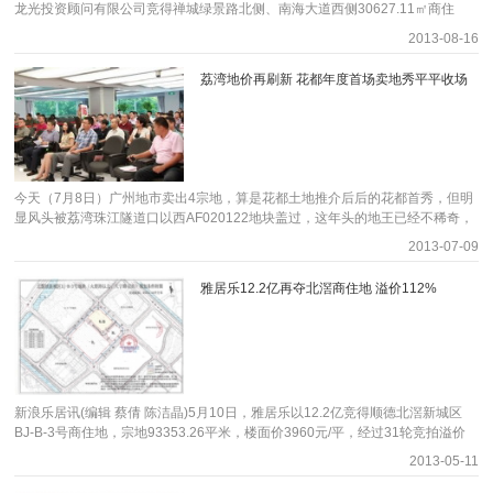
到中西部非热点区域。预计项目周边区域有望价值重构，片区市场迎来发展新阶
龙光投资顾问有限公司竞得禅城绿景路北侧、南海大道西侧30627.11㎡商住
业，军工品质，质量保证。26载深耕80余城，2005年，保利进驻佛山，保利水
前平洲新盘均价已在9000-15000元/平方米，而在2007年，平洲均价仅3500元/
段，品牌房企进驻有望提升当地的人居环境，释放潜在的居住需求！ 美的
地，总价6.01亿，楼面地价8753元/平米，溢价率103%，刷新佛山单价地王最
城唤醒了千灯湖片区，从千灯湖金融高新区到佛山新城，再到三山新城，保利在
方左右。如今，平洲房价已经上升至与禅桂齐平，平洲地段价值逐渐凸显。 根
2013-08-16
陈泽深：预计未来售价1.5-1.6万/平 将带动桂丹路沿线房价上涨 “按照这个
高纪录。就在同一天，佛山泓迅置业有限公司以4386元/平刷新罗村楼面地价最
一场又一场的城市变革中，总是推动城市进步。保利除了是造城专家外，也是城
据规划文件显示，目前该地块内有建筑物，将由桂城街道办自《网上挂牌交易成
拿地价格推算，未来不计税费的成本价已经达到万元/平米，估计到真正开卖的
高记录。 在哪里？剑指亚艺板块“富人区” 据了解，该地块位于绿景路北侧、南
市美好生活家的缔造者，2017年，华南保利提出了让城市更美好的品牌理念，
交确认书》签订之日起120日内负责拆除，并承担由此产生的相关费用。地块西
荔湾地价再刷新 花都年度首场卖地秀平平收场
价格可能达到1.5-1.6万元/平米。”美的翰湖苑营销经理陈泽深表示，“目前白坭区
海大道西侧，属于亚艺板块，总用地面积为30627.11㎡，净用地面积为
未来，更多美好正在被创造着。 近百万方新区大城，立广州西人居标杆典范 这
邻西城涌，河涌上方有10千伏高压电线，尚未有迁移计划和迁移方案。此外，
域配套尚在不断完善，房价预期已经超过丹灶城区在售项目价格，拍地效应将助
19617.61平米，容积率≤3.5，总建筑面积为88661.64平米，包括2万平米的地
一次，保利为大旺高新区而来，呈现惊艳世界的集大成之作——保利爱乐小镇，
地块西南侧平西工业区东部分区规划为工业用地，土地权属为平西经联社，暂未
推桂丹路沿线房价继续上涨。很多广州外溢客看好佛山西部尤其是桂丹路沿线板
下车库和13732平米的商业部分。其中，商业部分不得超过地块总建面的20%。
以艺术之名打造特色小镇成就大旺最大品质大城，树立理想人居标杆，并引入保
收到改造申请。 地块规划：90平米以下住宅不低于30% 西侧建筑物预留10米退
块，且佛山西站将于6月底开通，轨道交通辐射效应凸显。” 三水白坭出让地块
该地块目前杂草丛生，外围被约3米高的围墙所包围，北面紧邻环湖花园，南面
利全生命周期居住系统，通过适老适幼设计、强化收纳设计等户型创新，使得每
让距离 根据规划，本项目总计容建筑面积≥57117.3平米且≤133273.7平米。其
位置航拍图（摄影：王孜硕 制图：何颖欣） 竞拍过程：21分钟39轮解决战
与金地九珑壁和环湖小学相隔一条绿景路，东侧紧邻南海大道中，过往车流量较
一处空间更加贴合居住需求。项目自带超约6000方幼儿园，与周边的省一级高
中，商业(含酒店、办公)计入容积率面积≥8000平米且≤20000平米。用地竖向界
斗 美的地产半路杀出 此次竞拍前，网友们纷纷猜测，会不会是中昂地产一
大。 亚艺板块素有“佛山豪宅集聚地”之称，地处禅桂的核心枢纽位置，北接
新区中心小学、大旺中学，形成一站式义务教育；超百米阔绰楼距，最大限度户
限：地上≤200米，地下≥-20米。地块东、北、西南侧均须设置规定面积的绿化
今天（7月8日）广州地市卖出4宗地，算是花都土地推介后后的花都首秀，但明
举拿下呢？也有认为，“中昂拿不拿下都没关系，最重大他任务是把价格打上
禅城老城区，东接桂城板块，如今已是佛山中心城区定位最高端的居住区域之
户有景，同时，项目毗邻北江商业带、休闲滨江带，近邻海印又一城、大旺广
广场：北侧用地≥550米、东侧用地≥800米、西南侧用地≥1500米。住宅套型建
显风头被荔湾珠江隧道口以西AF020122地块盖过，这年头的地王已经不稀奇，
去。”查阅报价可知，开拍前共产生12轮报价，溢价超1亿元。竞拍开始，10分
一。作为目前佛山房地产项目最集中、发展最成熟的居住区域，亚艺板块开发商
场、将军山体育公园，全系臻熟配套环绕，小镇生活万象繁华。 保利爱乐小
筑面积要求为：90平方米以下住宅面积占宗地开发建设住宅总面积的比例不低
稀奇的是地块被并不经常操作商业项目，并称不拿地王的万科集团夺得。连同
钟楼面破4字头，2分钟内产生7次报价，20分钟楼面破5！ 21分钟解决战
云集，雅居乐、金地、中海都在此驻扎；板块周边名校集聚，包括华英、市三
2013-07-09
镇，千亿央企打造的广州西特色小镇大作，保利爱乐小镇营销中心盛大开放，
于30%。 除此之外，该地块西侧河涌规划宽度为12米，地块内建筑退让红线须
2012年4月万科夺下的天河软件园商业地，万科在广州已有两块商业地。 不再
斗，真可谓速战速决。最终佛山市高明区美的房地产发展有限公司半路杀出，出
中、实验小学等；而板块周边环境极好，拥有亚艺公园、文华公园等天然“绿
VIP客户登记进行中，欢迎大家莅临品鉴！ 项目地址：国家高新区，大旺轻轨站
为满足规划宽度后退让10米。由于该河涌不在用地红线范围内，根据河涌管理
专注做住宅 万科产品线多元化趋势明显 备受瞩目的荔湾珠江隧道口地块最终以
乎众人意料，以总价2.844亿元竞得地块，折合楼面价约5280元/平，溢价率达
肺”；同时，该板块还是佛山二手房价最高的集中区域，如今这块宝地很少能见
雅居乐12.2亿再夺北滘商住地 溢价112%
旁（可导航保利爱乐小镇） 咨询热线：400 603 2266转61004
要求，河涌允许以桥梁的形式组织交通通行，不得把河涌覆盖。
6.03亿成交，折扣楼面地价19638元/平，地块已超越荔湾区2010年广铁南站
198%。 地块现状：环境较为“原生态”须配建公交站和社区用房 此次出
到一手物业了。然而，龙光地产以楼面地价8753元/平米的“介入”，又为亚艺板
17276元/平的地王价，成为新区域地王。该地块属于广州年度首次推介会推出
让的白坭镇科技大道5号地，位于白坭镇科技大道，处于白金大道以东、桂丹路
块的一手物业提供了很好的“货源”。 拍文华公园和亚艺板块 价如何？网拍三
的10宗地中的唯一一宗荔湾地，同时地块位于白鹅潭启动区内，至此，共有香
以北区域，周边有白坭中学、白坭中心小学、白坭广场、山水龙盘等，距离白坭
小时楼面价8753元/平 地块从挂出时就备受业内人士的关注，一经开拍就在业内
港恒基地产集团、立白集团、广钢、珠江实业、万科等房企加入白鹅潭经济
镇政府行车距离约5.2公里。小编实地走访发现，宗地范围及周边区域现为农
圈里炸开了锅。17:00左右，地块开始网上竞拍，起始价29600万元；18:00楼面
圈。 翻查《2013年广州经营性用地供地蓝皮书》册子得知，
田、山地和水塘，该区域环境较为“原生态”。 三水白坭5号地实景图（摄影：何
地价已经超过6000元；19:00地块楼面地价首破8000，一举超越上一任地王
该地块周边仍有3宗商业地有待出让，其中1宗临近地铁芳村站，但地块面积均
颖欣） 宗地占地面积约23416.4平，容积率＞1.0且≤2.3，建筑密度≥15且
——创鸿单价7951元/平“地王”的纪录；20：20宗地最终以总价6.01亿、楼面地
新浪乐居讯(编辑 蔡倩 陈洁晶)5月10日，雅居乐以12.2亿竞得顺德北滘新城区
比较小，最大的一宗用地面积仅为14277平。 而对于万科来说，频频拿下商业
≤25%，绿地率≥35%，建筑限高100米。出让文件显示，竞得人除了须负责宗地
价8753元/平米被龙光拿下，成为佛山新一任单价“地王”。有网友目睹了竞拍的
BJ-B-3号商住地，宗地93353.26平米，楼面价3960元/平，经过31轮竞拍溢价
地意味着一种转变。王石曾经说过：“如果有一天万科搞多元化了，我就死了也
内的一切市政配套设施的建设，包括通水、通电、通路等，还须设置社区服务用
过程，表示竞拍过程非常激烈，看得出发展商对后市很乐观。 据资料显示，同
率达112%，这也是雅居乐继今年2月拿地后，第二次发力拿地北滘。【相关链
从棺材板里伸出手来制止你们。”而从目前的情况看来，万科搞多元化早已是事
房，最低不少于600平，最高可不超2500平，其中社区卫生服务站150平。此
2013-05-11
在亚艺板块，雅居乐以总价约人民币5.25亿元、楼面地价7121元/㎡拿下魁奇路
接：5月土地出让信息汇总】 12家房企31轮竞拍 雅居乐再入北滘 本次出让
实。早前业界曾曝光过万科和郁亮的分歧，针对王石那句话，郁亮曾经说过“万
外，还须在场地内设置港湾式公交停靠站和不小于300平的公共自行车租赁点。
以北、文华路以西地块，刷新了2010年佛山“地王”纪录。就在今年3月底，该地
地块为顺德5月份起拍价最高、面积最大的地块，吸引了万科、招商等12家房企