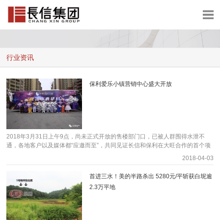
网站首页
集团概况
行业资讯
集团业务
集团资讯
保利爱乐小镇营销中心盛大开放
加入长信
联系我们
2018年3月31日上午9点，尚未正式开放的售楼部门口，已被人群围得水泄不
通，各地客户以及媒体都“应邀而至”，共同见证长信和保利在大旺合作的首个项
目—保利爱乐小镇，在所有人的翘首期盼中，盛大的启动仪式开始启幕，精彩的
2018-04-03
醒狮舞表演拉开了这个近百万大盘的帷幕，所有来宾纷纷进入营销中心参观，一
睹保利爱乐小镇的特色魅力，从外形上看，保利爱乐小镇售楼部犹如一架屹立的
首进三水！美的半路杀出 5280元/平斩获白坭逾
三角大钢琴，也是大旺首个以“爱乐之名”打造的售楼部，以及配合营销中心内部
2.3万平地
独具匠心的设计，让现场来宾切身感受到保利爱乐小镇的特色和匠心品质，高端
大气的大盘形象让人印象深刻。 现场人声鼎沸，首届太空音乐节强势吸睛 爱乐
小镇以“月亮”之名向社会各界人士发出邀请，当月亮与音乐奇妙结合，爱乐之曲
奏响—首届太空音乐节在爱乐小镇隆重启幕，活动当天气氛十分热烈，人气火