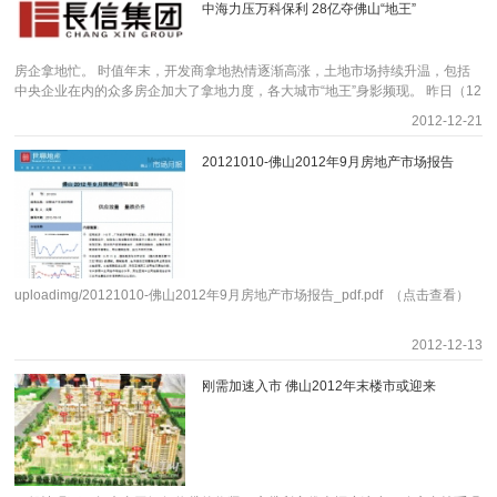
科住宅80%，商业20%”、“万科做商业地产是为了更好地做住宅”。 而且郁亮多
周边新盘“缺货” 丹灶新房价格攀上1万2 黄金大道号称白坭镇“商品房一
中海力压万科保利 28亿夺佛山“地王”
块打造成雅居乐·曼克顿山，产品包括90㎡2+1房小户型以及196㎡4+1房大户
参与竞买，经过31轮角逐，佛山顺德雅居乐房地产有限公司将地块收入囊中。
次公开表示，看好社区商业发展模式，事实上万科也已在尝试这条路，比如社区
条街”，目前有黄金花园、富景花园、山水凯旋花园、江帆花园、朗月华庭等成
型，该楼盘起价去到14000元/平米。如果以雅居乐·曼克顿山的“面粉价”和“面包
据了解，早在2月22日，雅居乐便经过12轮竞拍，以5.7647亿元竞得北滘美
食堂、万科的湘菜馆品牌，甚至包括万科社区电子商务的构思。 反应在广州，
熟的高尚住宅小区，二手房均价约4800-5600元/㎡。 目前在售新盘仅剩朗
价”为例，今次龙光地块打造成的项目单价至少去到17000元/方。 啥看法？保守
的大道以北商住地而首入北滘，宗地50311.5平米，楼面价为4407元/平米。
可以看到，万科不只是想拿一宗商业地来“试水”，而是对商业地有相当高的关
月华庭，乐居编辑通过电话咨询得知，该盘最近已把售价上调至8500元/㎡，销
房企拿地忙。 时值年末，开发商拿地热情逐渐高涨，土地市场持续升温，包括
派和激进派正在较量 据佛山市住建局数据显示，7月份佛山一手楼成交均价为
【相关链接：雅居乐5.76亿拿地首入北滘】 雅居乐是最早进入佛山的外来
注，在5月16日番禺万博商业地四的竞拍现场，万科举牌相当积极，勇战城建等
售人员称“最后几套了，周边都没有货卖啦”。 从地图上看，白坭镇与丹灶镇
中央企业在内的众多房企加大了拿地力度，各大城市“地王”身影频现。 昨日（12
8079.38元/平方米，而如今楼面地价被刷新到8753元/平米，面粉贵过面包已
房企之一，其于2001年就凭借南海盐步的“雅居乐雍景豪园”项目首次拿地进入佛
大房企，拿地意向相当高。该宗地挂牌价5亿，正式开拍前已溢价4000万，以6
距离约10公里，与禅城中心城区距离约42公里。丹灶区域主要在售楼盘有丹灶
月20日）上午，中海地产经过41轮竞价，从万科、保利等强劲对手中，以28.4
在“赤裸裸”呈现。面对此地价，保守派表示，地价太过夸张，佛山楼价守得住
山，但其在佛山的扩张步伐较为平稳，以平均每年一个新项目的速度布局佛山。
2012-12-21
亿作为正式的起拍价，最终的成交价为12亿，身价足足翻了一倍，以14194元/
碧桂园、天晟海琴湾等，洋房均价约10000-12000元/㎡，且货量不多。此外，
亿元拿下了佛山桂城虫雷岗地铁站旁一块商住用地（使用权，下同）。该地块溢
么？此外，龙光这次竞拍站在了佛山楼面单价最巅峰，虽有天湖郦都成功榜样在
目前在佛山拥有包括佛山雅居乐、三水雅居乐、顺德雅居乐、乐从雅居乐、雅居
平的楼面价，晋升为番禺新商业地王。对于这样的价格，万科在稍后的采访表
美的地产丹灶新盘美的翰湖苑预计下半年亮相，将为丹灶区域补充新货。
价率高达26%，并成为今年佛山土地拍卖市场总价和楼面单价双料“地王”。 据
前，一旦“面包”不及“面粉”涨得快，开发商岂不是要亏了？激进派表示，这地价
乐御景名门、三水雍景园、雅居乐佰利郡、雅居乐都荟天地等项目，本次竞得的
20121010-佛山2012年9月房地产市场报告
示，认为“比较合理”。 今日现场的土拍情况如同业内所预料的一样，“不会十分
白坭打造岭南特色的西江古镇、创新应用的智造小城 白坭镇位于三水区南
《每日经济新闻(微博)》记者不完全统计，截至目前，多家中央地产企业今年来
相对广州、深圳这些一线城市来讲真的很便宜，而且佛山一万多的现楼也不在少
北滘项目将成为雅居乐在佛山的第13个项目。 占地93353.26平 北滘前景看好
火热“，再加上主持人频频调高竞价阶梯，因而举牌频率较慢，荔湾商业地今日
端，与南海区西樵镇、丹灶镇接壤，拥有15公里西江黄金水道，生态资源丰
拿地金额均已超过150亿元，其中招商地产拿地157亿元，拿地面积超过前两年
数。就拿广州来讲，现在广佛正在同城化，相连的区域，万科在芳村的楼面地价
宗地位于北滘火炬路以北、天宁路以西，占地93353.26平米，容积率不高于
举牌仅29轮，最终由牌号为88号的万科从容夺得。而万科随后参与了花都九潭
富。这里开发历史悠久，贝丘遗址证明，4000多年前白坭镇就有人类活动，是
总和；保利今年10月单月拿地金额就超过150亿元；中海地产今年来的拿地金额
都远高于南海中海锦城现在的售价，对于8753元/平的地价佛山还HOLD得住。
3.3且高于1，建筑密度不高于25%，土地用途为城镇住宅兼容商服用地，其中住
村地块的争夺，看来对于一向主张“不囤地”的万科而言，今日是补充土储的好时
三水最早有人类活动的地方。 白坭镇未来五年发展规划提出，要打造岭南
也已超过170亿元。 中海41轮竞价拿佛山“地王” 昨日，佛山出让的一块商住用地
宅用地出让年限为70年，商服用地40年。 北滘楼市前景看好，日前佛山发
机。 合富辉煌的首席数据分析师黎文江表示，对于以住宅产品位置的龙头企业
文化导向型的西江古镇，就要挖掘、保护和传承白坭传统的历史文化，对西江公
引来了中海、万科、保利、招商等房企大鳄争相竞逐。 佛山市国土规划局网站
布的佛山城市发展新组团新规划中，北滘陈村组团作为独立版块首次出现。另
万科，本次夺得荔湾商业地，是万科在广州商业发展非常重要的一步棋。作为上
园、祠巷村、旧粮仓以及雁鹅沙等片区进行资源整合以及改造提升。为全力推动
信息显示，该地块位于佛山南海桂城街道A18街区地段，占地面积112291.1平
外，广州地铁7号线将延伸至北滘，广佛环线佛山西站至广州南站段也确定动
市公司，万科应该因时而变改变策略，坚持以住宅为主，加插商业项目，这对于
三水南部城市副中心建设，白坭镇也将抓紧珠三角制造业转型契机，打造创新应
方米，地块规划用途主要为城镇住宅用地兼容批发零售、住宿餐饮及其他商服用
uploadimg/20121010-佛山2012年9月房地产市场报告_pdf.pdf （点击查看）
工，将穿陈村而过。未来几年内北滘陈村将至少拥有两个轨道交通，可快速接驳
股东而言，稳定的收入，增加分红均有积极作用。本次夺得荔湾商业地势进入老
用的智造小城。 【精彩回顾】倒叙阅读 15:21 两分钟之内出现7次报
地，起拍价约22.5亿元，折合楼面价约4167元/平方米。 该地块处于广佛地铁虫
广州。
城区商业发展的关键时刻，加上地块位置优越，位于白鹅潭，地块周边不具备打
价，战况突然激烈起来，最新报价28440万元，楼面价5280元/平。 15:19
雷岗站出口位置，区域位置优越。在经过41轮的出价之后，该地块最终由中海
造大型商业的条件，加上具有望江的资源优势，打造成公寓+商业的模式较为合
加价的间隔开始变长，最新报价26340万元，楼面价4890元/平米，目前已溢价
2012-12-13
地产以28.4亿元的高价竞得，折合楼面价6585元/平方米，刷新了今年佛山土地
适。
167%。 15:10 迎来一波疾风暴雨式报价，最新报价21540万元，突破2亿
出让的总价和楼面单价纪录。 上述地块溢价率约26%，《每日经济新闻》记者
元，楼面价4000元/平米。 15:06 六分钟过去，仅产生三轮报价，最新报价
刚需加速入市 佛山2012年末楼市或迎来
注意到，最近一段时间，房企拿地的溢价率正出现攀升，与土地市场年末的持续
18840万元，楼面价3498元/平米。 15:00 查阅报价记录可知，正式开拍前
升温行情同步。 以佛山为例，自10月份开始，万科、保利、绿地、佳兆业、碧
共有12次报价，最新报价17940万元，折合楼面价约3330元/平。 【网友快
桂园、招商等品牌房企纷纷拿地，其中，佳兆业以17.95亿元竞得的南海桂城金
评】 风之刀:中昂拿不拿下都没关系，最重大他任务是把价格打上去 大
融高新B区地块的溢价率达到73%。 溢价率大增并非因为供应减少。根据泛澳地
牛哥:3缺一斗不了地主，必须是中昂拿下 Chan:中昂再一次让我相信京城的
产数据，10月佛山一度出现土地出让近135万平方米的高峰，单月出让收入逾90
土豪才是豪 Chan:都还没有到3点，就溢价这么厉害了，土豪是志在必得
亿元，这也是自限购以来的最高转让金额。 不过值得注意的是，近期房企拿下