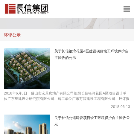
网站首页
集团概况
环评公示
集团业务
集团资讯
关于长信银湾花园A区建设项目竣工环境保护自
主验收的公示
加入长信
联系我们
2018年6月8日，佛山市宏景房地产有限公司组织长信银湾花园A区项目设计单
位广东粤建设计研究院有限公司、施工单位广东万源建设工程有限公司、环评报
告编制单位广东省生态环境与土壤研究所（现更名为广东省生态环境技术研究
2018-06-13
所）、验收报告编制单位佛山市环境工程装备有限公司、验收监测单位佛山市中
科院环境与安全检测认证中心有限公司等单位代表组成项目验收工作组，项目验
关于长信公馆建设项目竣工环境保护自主验收公
收组严格依照国家有关法律法规、建设项目竣工环境保护验收技术规范、本项目
示
环境影响评价报告书、建设项目环境影响登记表和审批部门审批意见等要求对本
项目进行验收。项目验收组认为本项目实施工程中按照环评及其批复要求落实了