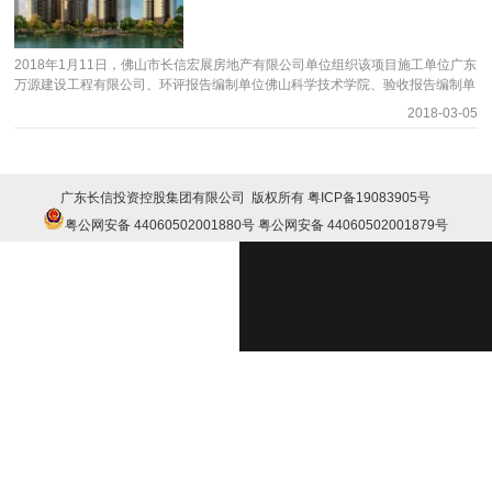
相关环保措施，建立了相应环保管理制度，“三废”排放达到国家相关排放标准，
符合环保验收条件，同意环保验收。 现将本项目竣工环境保护验收情况进行公
开，并征求公众意见。 一、征求意见日期：2018年6月13日－2018年7月12日
2018年1月11日，佛山市长信宏展房地产有限公司单位组织该项目施工单位广东
二、征求意见期间，验收组接受反映本次公示的建设项目竣工环境保护验收情况
万源建设工程有限公司、环评报告编制单位佛山科学技术学院、验收报告编制单
和问题的来信、来访和来电。 三、联系方式： 电话：0757-86252999 电子信
位广州市番禺环境工程有限公司、验收监测单位广东智鼎检测科技有限公司等单
箱：365872583@qq.com 通讯地址：佛山市禅城区桂澜南路3号东海银湾豪园
2018-03-05
位代表组成验收工作组， 项目验收组严格依照国家有关法律法规、建设项目竣
37座长信集团238室 邮编：528200 四、公开内容 建设项目名称 长信银湾花园A
工环境保护验收技术规范、本项目环境影响评价报告书和审批部门审批决定等要
区 建设地点 佛山市南海区罗村街道罗村大道西侧、罗务路北侧“东方玻璃厂”地
求对本项目进行验收。验收组认为本项目实施工程中按照环评及其批复要求落实
段 建设单位 佛山市宏景房地产有限公司 建设项目性质 新建 环境影响报告书
了相关环保措施，建立了相应环保管理制度，“三废”排放达到国家相关排放标
（表）审批机关及批准文号、时间、备案号、备案时间 佛山市环境保护局，佛
广东长信投资控股集团有限公司 版权所有
粤ICP备19083905号
准，符合环保验收条件，可以通过环保验收。 现将本项目竣工环境保护验收情
环函（南）[2012]4号，2012年2月9日；备案号：201844060500002910，备
况进行公开，并征求公众意见。 一、征求意见日期：2018年1月29日－2018年
粤公网安备 44060502001880号
粤公网安备 44060502001879号
案时间：2018年5月29日。 环境影响报告书（表）编制单位 广东省生态环境与
2月28日 二、征求意见期间，验收组接受反映2018年2月28日公示的建设项目竣
土壤研究所 项目设计单位 广东粤建设计研究院有限公司 环境保护验收调查报告
工环境保护验收情况和问题的来信、来访和来电。 三、联系方式： 电话：
书编制单位 佛山市环境工程装备有限公司 环境保护验收监测单位 佛山市中科院
0757-86252999 电子信箱：365872583@qq.com 通讯地址：佛山市禅城区桂
环境与安全检测认证中心有限公司 工程实际总投资（万元） 117200 环保投资
澜南路3号东海银湾豪园37座长信地产238室 邮编：528200 四、公开内容 建设
（万元） 1055 建设项目开工日期 2013年4月 建设项目投入试生产（试运行）
项目名称 长信公馆建设项目 建设地点 佛山市里水镇太行路南侧地段 建设单位
日期 2018年2月 附件： 1、 长信银湾花园A区建设项目竣工环境护验收调查报
佛山市长信宏展房地产有限公司 建设项目性质 新建 环境影响报告书（表）审批
告书 2、 长信银湾花园A区建设项目环境影响登记表 3、 长信银湾花园A区建设
机关及批准文号、时间 佛山市南海区环境保护局，南环（里）函[2015]086号，
项目竣工环境保护验收意见 4、 长信银湾花园A区建设项目竣工环境保护验收监
2015年7月13日 环境影响报告书（表）编制单位 佛山科学技术学院 项目设计单
测表 长信银湾环保验收资料公示
位 广东粤建设计研究院有限公司 环保验收调查或监测单位 广州市番禺环境工程
有限公司 工程实际总投资（万元） 21600 环保投资（万元） 250 建设项目开工
日期 2015年11月 建设项目投入试生产（试运行）日期 2017年10月 公示文案附
件.rar 附件： 1、 长信公馆建设项目竣工环境保护验收调查表 2、 长信公馆建设
项目竣工环境保护验收意见 3、 长信公馆建设项目竣工环境保护验收监测报告