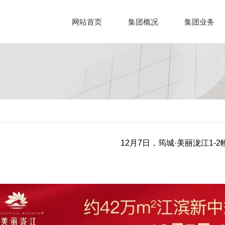
网站首页
集团概况
集团业务
事长致辞
12月7日，筠城·美丽泷江1-