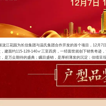
丽泷江花园为长信集团与温氏集团合作开发的首个项目，12月7日
，建面约115-128-140㎡三至四房，一经面世就创下销售奇迹
放，是万众期待的盛典；瞩目盛销，是厚积薄发的沉淀；佳绩呈