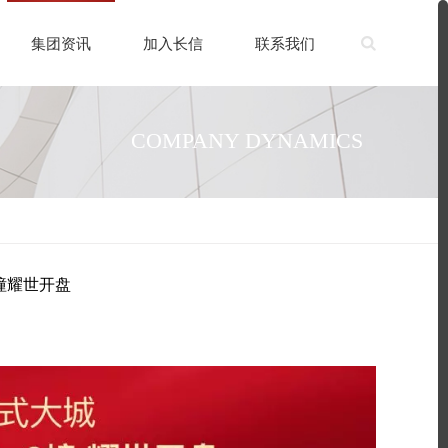
集团资讯
加入长信
联系我们
COMPANY DYNAMICS
2幢耀世开盘