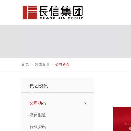
企业简介
地产投资
公司动态
人才理念
反馈建议
企业文化
股权投资
媒体报道
社会招聘
联系我们
企业荣誉
金融投资
行业资讯
员工活动
发展历程
产业投资
环评公示
员工培训
组织架构
城市更新
董
首 页
集团资讯
公司动态
>
>
集团资讯
公司动态
媒体报道
行业资讯